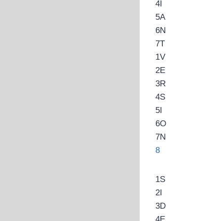
4
I
5
A
6
N
7
T
1
V
2
E
3
R
4
S
5
I
6
O
7
N
8
1
S
2
I
3
D
4
E