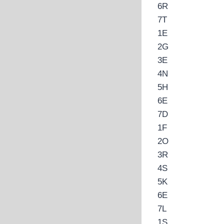
6
R
7
T
1
E
2
G
3
E
4
N
5
H
6
E
7
D
1
F
2
O
3
R
4
S
5
K
6
E
7
L
1
S