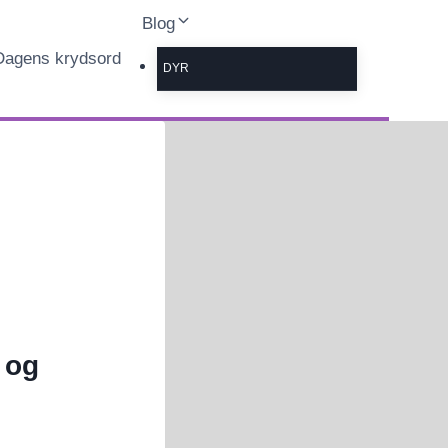
Blog
Dagens krydsord
DYR
 og