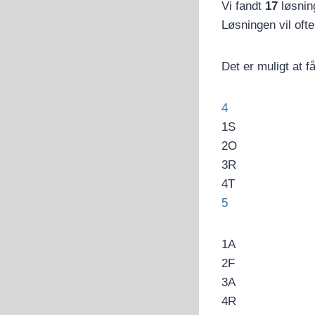
Vi fandt
17
løsnin
Løsningen vil oft
Det er muligt at 
4
1
S
2
O
3
R
4
T
5
1
A
2
F
3
A
4
R