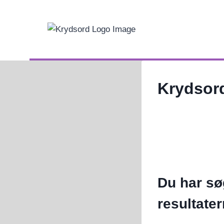
Fortsæt
til
indhold
Krydsord
Du har sø
resultate