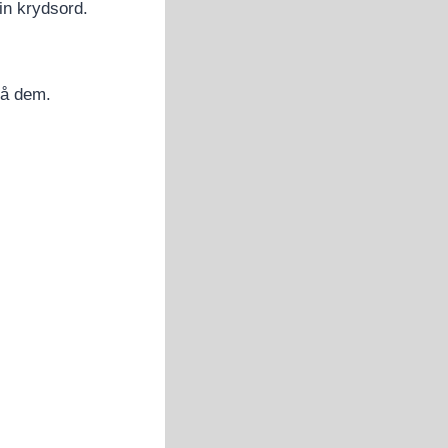
in krydsord.
på dem.