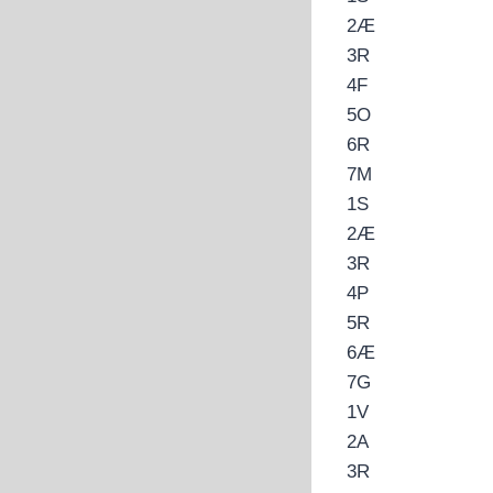
2
Æ
3
R
4
F
5
O
6
R
7
M
1
S
2
Æ
3
R
4
P
5
R
6
Æ
7
G
1
V
2
A
3
R