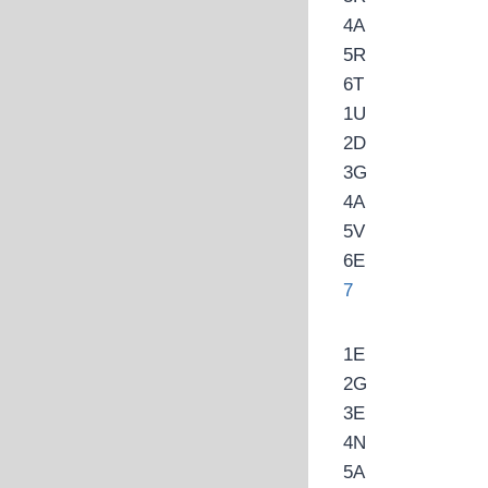
4
A
5
R
6
T
1
U
2
D
3
G
4
A
5
V
6
E
7
1
E
2
G
3
E
4
N
5
A