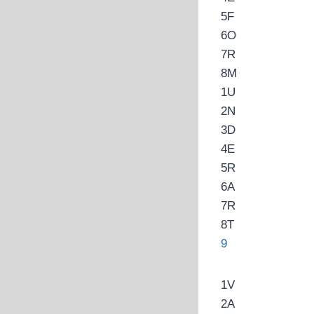
5
F
6
O
7
R
8
M
1
U
2
N
3
D
4
E
5
R
6
A
7
R
8
T
9
1
V
2
A