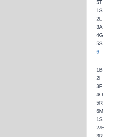
5
T
1
S
2
L
3
A
4
G
5
S
6
1
B
2
I
3
F
4
O
5
R
6
M
1
S
2
Æ
3
R